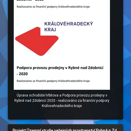
Úprava schodiště hřbitova a Podpora provozu prodejny v
Rybné nad Zdobnicí 2020 - realizováno za finanční podpory
Královehradeckého kraje
Projekt Územní studie veřejných prostranství Rybná n.Zd.