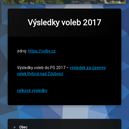
Výsledky voleb 2017
zdroj:
https://volby.cz
Výsledky voleb do PS 2017 –
výsledek za územní
celek Rybná nad Zdobnicí
celkové výsledky
Obec