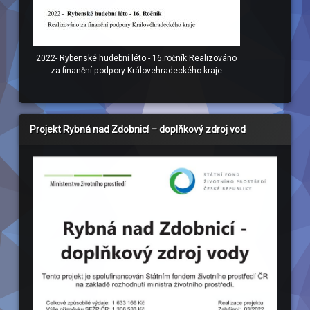
2022- Rybenské hudební léto - 16.ročník Realizováno
za finanční podpory Královehradeckého kraje
Projekt Rybná nad Zdobnicí – doplňkový zdroj vod